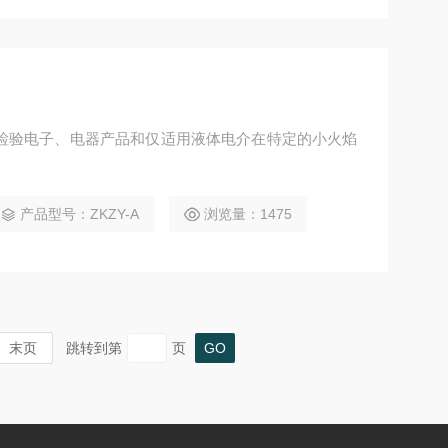
检验电子、电器产品和仅适用液体电介在特定的小火焰
产品型号：ZKZY-A
浏览量：1475
末页
跳转到第
页