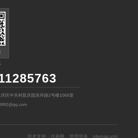
信
线
11285763
庆区中关村延庆园东环路2号楼1066室
8992@qq.com
技术支持：
仪表网
管理登录
sitemap.xml