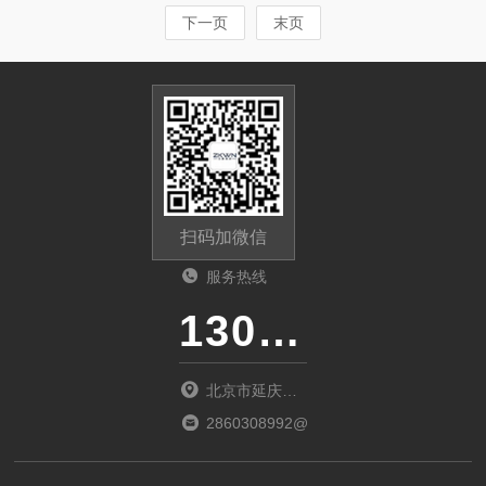
下一页
末页
扫码加微信
服务热线
13011285763
北京市延庆区
中关村延庆园
2860308992@qq.com
东环路2号楼