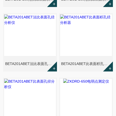
BETA201ABET法比表面孔径分析仪
BETA201ABET比表面积孔径分析器