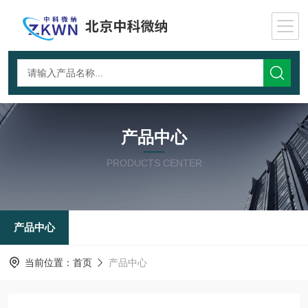
产品中心
PRODUCTS CENTER
产品中心
当前位置：
首页
产品中心