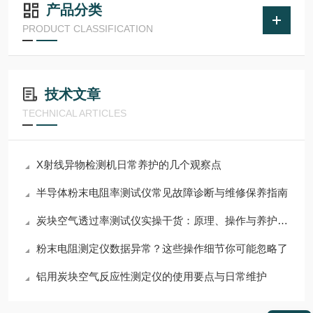
产品分类
PRODUCT CLASSIFICATION
技术文章
TECHNICAL ARTICLES
X射线异物检测机日常养护的几个观察点
半导体粉末电阻率测试仪常见故障诊断与维修保养指南
炭块空气透过率测试仪实操干货：原理、操作与养护技巧
粉末电阻测定仪数据异常？这些操作细节你可能忽略了
铝用炭块空气反应性测定仪的使用要点与日常维护