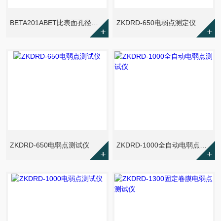
BETA201ABET比表面孔径分析仪
ZKDRD-650电弱点测定仪
ZKDRD-650电弱点测试仪
ZKDRD-1000全自动电弱点测试仪